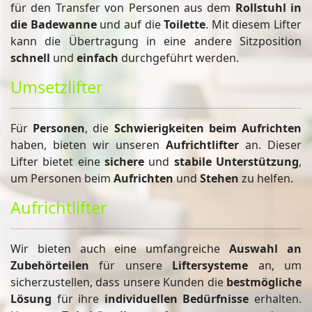
für den Transfer von Personen aus dem
Rollstuhl in
die Badewanne
und auf die
Toilette
. Mit diesem Lifter
kann die Übertragung in eine andere Sitzposition
schnell
und
einfach
durchgeführt werden.
Umsetzlifter
Für
Personen
, die
Schwierigkeiten beim Aufrichten
haben, bieten wir unseren
Aufrichtlifter
an. Dieser
Lifter bietet eine
sichere
und
stabile Unterstützung
,
um Personen beim
Aufrichten
und
Stehen
zu helfen.
Aufrichtlifter
Wir bieten auch eine umfangreiche
Auswahl an
Zubehörteilen
für unsere
Liftersysteme
an, um
sicherzustellen, dass unsere Kunden die
bestmögliche
Lösung
für ihre
individuellen Bedürfnisse
erhalten.