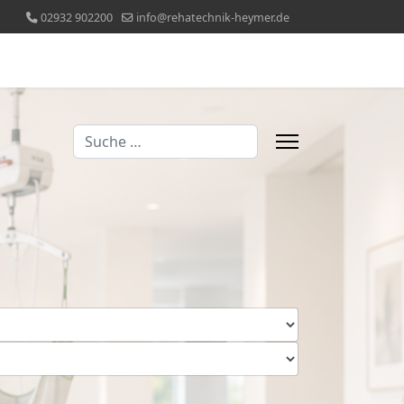
02932 902200
info@rehatechnik-heymer.de
Suchen