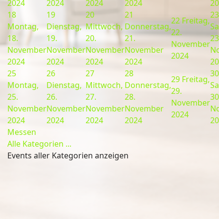
2024
2024
2024
2024
20
18
19
20
21
23
22
Freitag,
Montag,
Dienstag,
Mittwoch,
Donnerstag,
Sa
22.
18.
19.
20.
21.
23
November
November
November
November
November
N
2024
2024
2024
2024
2024
20
25
26
27
28
30
29
Freitag,
Montag,
Dienstag,
Mittwoch,
Donnerstag,
Sa
29.
25.
26.
27.
28.
30
November
November
November
November
November
N
2024
2024
2024
2024
2024
20
Messen
Alle Kategorien ...
Events aller Kategorien anzeigen