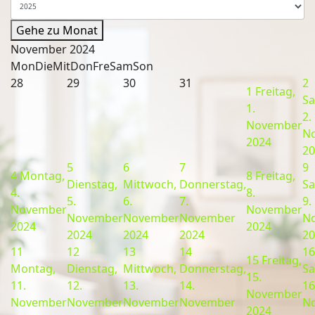
Gehe zu Monat
November 2024
Mon
Die
Mit
Don
Fre
Sam
Son
28
29
30
31
2
1
Freitag,
Sa
1.
2.
November
N
2024
20
5
6
7
9
4
Montag,
8
Freitag,
Dienstag,
Mittwoch,
Donnerstag,
Sa
4.
8.
5.
6.
7.
9.
November
November
November
November
November
N
2024
2024
2024
2024
2024
20
11
12
13
14
16
15
Freitag,
Montag,
Dienstag,
Mittwoch,
Donnerstag,
Sa
15.
11.
12.
13.
14.
16
November
November
November
November
November
N
2024